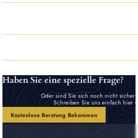
Ja. Sie behalten Ihren Ansprechpartner. Durch unser
Erweiterungen oder Fragen.
Achten Sie darauf, dass der Leistungsumfang wirklic
andere Angebote gemeinsam mit Ihnen durch.
Nein – und das hat einen guten Grund: Wir übernehme
verlässlichen Herstellern zusammenarbeiten.
Haben Sie eine spezielle Frage?
Oder sind Sie sich noch nicht sicher?
Schreiben Sie uns einfach hier ü
Kostenlose Beratung Bekommen