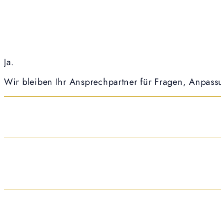
Ja.
Wir bleiben Ihr Ansprechpartner für Fragen, Anpass
Ja.
Wir berücksichtigen Förderfähigkeit bereits in der 
Versprechen.
Wir planen Systeme für langfristigen Betrieb.