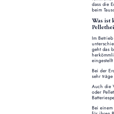
dass die E
beim Tausc
Was ist
Pellethe
Im Betrie
unterschi
geht das b
herkömmli
eingestell
Bei der Er
sehr träge
Auch die V
oder Pelle
Batteries
Bei einem
für ihren 