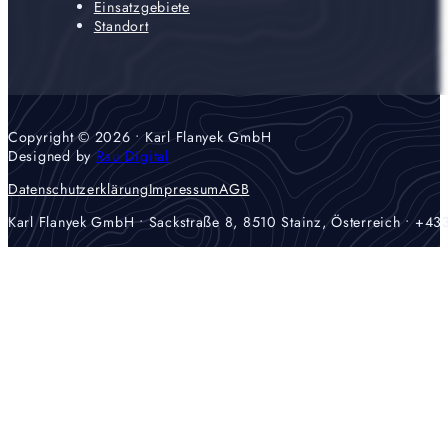
Einsatzgebiete
Standort
Copyright © 2026 • Karl Flanyek GmbH
Designed by
Rau Digital
Datenschutzerklärung
Impressum
AGB
Karl Flanyek GmbH • Sackstraße 8, 8510 Stainz, Österreich •
+43