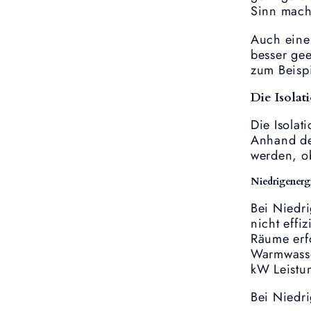
Sinn mach
Auch eine 
besser gee
zum Beispi
Die Isolat
Die Isolat
Anhand de
werden, o
Niedrigenerg
Bei Niedri
nicht effi
Räume erf
Warmwasser
kW Leistu
Bei Niedr