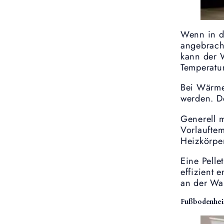
Wenn in d
angebracht
kann der W
Temperatur
Bei Wärme
werden. D
Generell 
Vorlauftem
Heizkörpe
Eine Pell
effizient 
an der Wa
Fußbodenhei