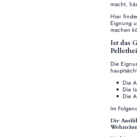
macht, hä
Hier finde
Eignung un
machen k
Ist das 
Pellethe
Die Eignu
hauptsächl
Die A
Die I
Die A
Im Folgend
Die Ausfü
Wohnräu