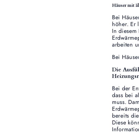
Häuser mit 
Bei Häuse
höher. Er 
In diesem 
Erdwärmepu
arbeiten u
Bei Häuser
Die Ausfüh
Heizungs
Bei der E
dass bei 
muss. Dami
Erdwärmep
bereits di
Diese kön
Informati