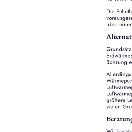
Die Pellet
vorausgese
über einen
Alterna
Grundsätzl
Erdwärmepu
Bohrung en
Allerdings
Wärmepump
Luftwärme
Luftwärmep
größere Le
vielen Gr
Beratun
Wir berat