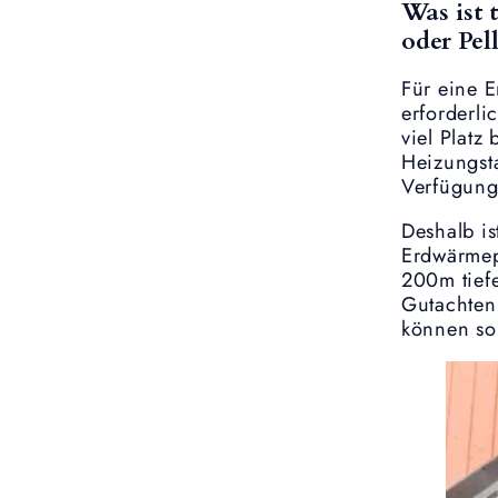
Was ist 
oder Pel
Für eine 
erforderli
viel Platz
Heizungst
Verfügun
Deshalb is
Erdwärmep
200m tief
Gutachten
können so