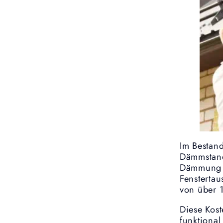
Im Bestan
Dämmstand
Dämmung v
Fenstertau
von über 
Diese Kost
funktional