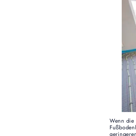
Wenn die 
Fußbodenh
geringere